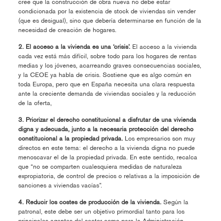
cree que la construcción de obra nueva no debe estar
condicionada por la existencia de stock de viviendas sin vender
(que es desigual), sino que debería determinarse en función de la
necesidad de creación de hogares.
2. El acceso a la vivienda es una ‘crisis’.
El acceso a la vivienda
cada vez está más difícil, sobre todo para los hogares de rentas
medias y los jóvenes, acarreando graves consecuencias sociales,
y la CEOE ya habla de crisis. Sostiene que es algo común en
toda Europa, pero que en España necesita una clara respuesta
ante la creciente demanda de viviendas sociales y la reducción
de la oferta,
3. Priorizar el derecho constitucional a disfrutar de una vivienda
digna y adecuada, junto a la necesaria protección del derecho
constitucional a la propiedad privada.
Los empresarios son muy
directos en este tema: el derecho a la vivienda digna no puede
menoscavar el de la propiedad privada. En este sentido, recalca
que “no se comparten cualesquiera medidas de naturaleza
expropiatoria, de control de precios o relativas a la imposición de
sanciones a viviendas vacías”.
4. Reducir los costes de producción de la vivienda.
Según la
patronal, este debe ser un objetivo primordial tanto para los
principales agentes del sector como para la Administración