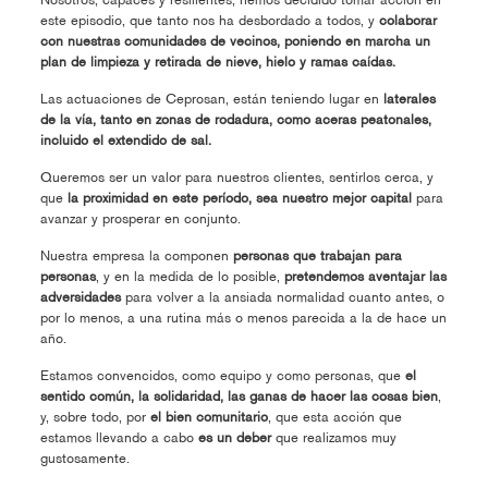
este episodio, que tanto nos ha desbordado a todos, y
colaborar
con nuestras comunidades de vecinos, poniendo en marcha un
plan de limpieza y retirada de nieve, hielo y ramas caídas.
Las actuaciones de Ceprosan, están teniendo lugar en
laterales
de la vía, tanto en zonas de rodadura, como aceras peatonales,
incluido el extendido de sal.
Queremos ser un valor para nuestros clientes, sentirlos cerca, y
que
la proximidad en este período, sea nuestro mejor capital
para
avanzar y prosperar en conjunto.
Nuestra empresa la componen
personas que trabajan para
personas
, y en la medida de lo posible,
pretendemos aventajar las
adversidades
para volver a la ansiada normalidad cuanto antes, o
por lo menos, a una rutina más o menos parecida a la de hace un
año.
Estamos convencidos, como equipo y como personas, que
el
sentido común, la solidaridad, las ganas de hacer las cosas bien
,
y, sobre todo, por
el bien comunitario
, que esta acción que
estamos llevando a cabo
es un deber
que realizamos muy
gustosamente.