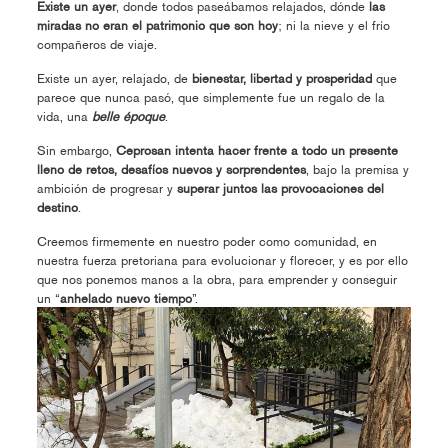
Existe un ayer
, donde todos paseábamos relajados, dónde
las
miradas no eran el patrimonio que son hoy
; ni la nieve y el frío
compañeros de viaje.
Existe un ayer, relajado, de
bienestar, libertad y prosperidad
que
parece que nunca pasó, que simplemente fue un regalo de la
vida, una
belle époque
.
Sin embargo,
Ceprosan intenta hacer frente a todo un presente
lleno de retos, desafíos nuevos y sorprendentes
, bajo la premisa y
ambición de progresar y
superar juntos las provocaciones del
destino
.
Creemos firmemente en nuestro poder como comunidad, en
nuestra fuerza pretoriana para evolucionar y florecer, y es por ello
que nos ponemos manos a la obra, para emprender y conseguir
un “
anhelado nuevo tiempo
”.