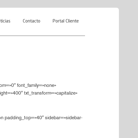
ticias
Contacto
Portal Cliente
tom=»0″ font_family=»none»
ght=»400″ txt_transform=»capitalize»
on padding_top=»40″ sidebar=»sidebar-