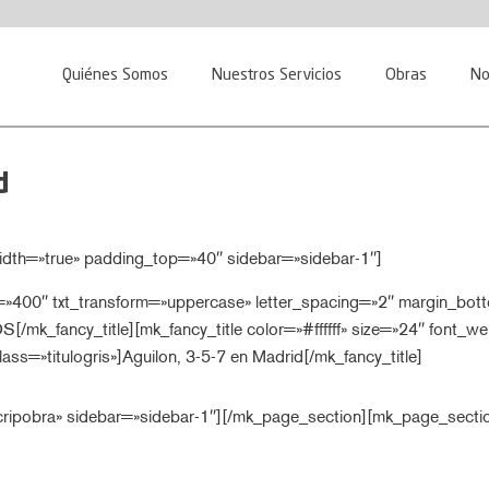
Quiénes Somos
Nuestros Servicios
Obras
No
d
idth=»true» padding_top=»40″ sidebar=»sidebar-1″]
t=»400″ txt_transform=»uppercase» letter_spacing=»2″ margin_bot
_fancy_title][mk_fancy_title color=»#ffffff» size=»24″ font_wei
lass=»titulogris»]Aguilon, 3-5-7 en Madrid[/mk_fancy_title]
ripobra» sidebar=»sidebar-1″]
[/mk_page_section][mk_page_secti