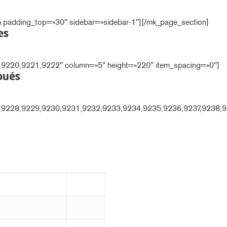
 padding_top=»30″ sidebar=»sidebar-1″]
[/mk_page_section]
es
,9220,9221,9222″ column=»5″ height=»220″ item_spacing=»0″]
pués
7,9228,9229,9230,9231,9232,9233,9234,9235,9236,9237,9238,9