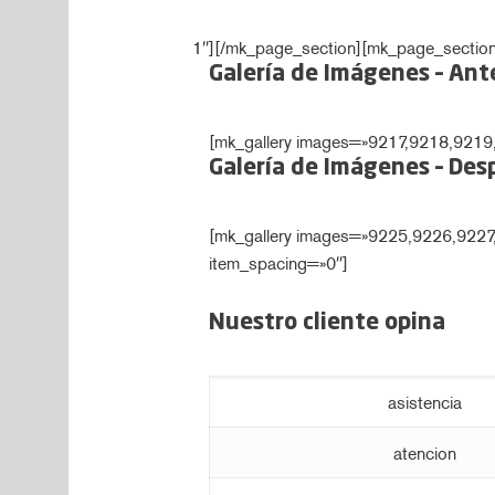
1″]
[/mk_page_section][mk_page_section
Galería de Imágenes – Ant
[mk_gallery images=»9217,9218,9219
Galería de Imágenes – Des
[mk_gallery images=»9225,9226,922
item_spacing=»0″]
Nuestro cliente opina
asistencia
atencion