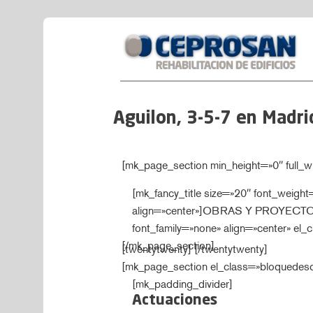
Aguilon, 3-5-7 en Madri
[mk_page_section min_height=»0″ full_w
[mk_fancy_title size=»20″ font_weigh
align=»center»]OBRAS Y PROYECTOS[/mk
font_family=»none» align=»center» el_c
[/mk_page_section]
[twentytwenty]
[/twentytwenty]
[mk_page_section el_class=»bloquedesc
[mk_padding_divider]
Actuaciones